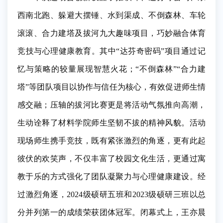
西南北跑、躲避大摆锤、水到渠成、不倒森林、车轮
滚滚、合力建塔及拔河九大趣味项目，巧妙融合体育
竞技与心理健康教育。其中“达芬奇密码”项目通过记
忆与策略的较量展现智慧火花；“不倒森林”“合力建
塔”等团队项目以协作与信任为核心，有效促进师生情
感交融；压轴的拔河比赛更是将活动气氛推向高潮，
生动诠释了材料学院师生坚韧不拔的精神风貌。活动
现场师生携手竞技，既有紧张激烈的角逐，更有此起
彼伏的欢笑声，不仅丰富了校园文化生活，更通过寓
教于乐的方式强化了团队凝聚力与心理健康建设。经
过激烈角逐，2024级硕研五班和2023级硕研三班以总
分并列第一的成绩荣获团体冠军。闭幕式上，王亦晨