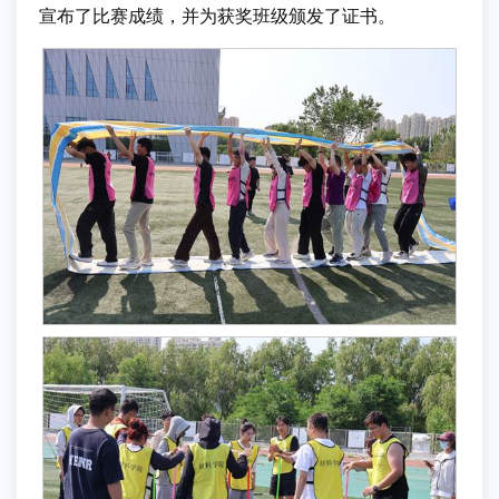
宣布了比赛成绩，并为获奖班级颁发了证书。