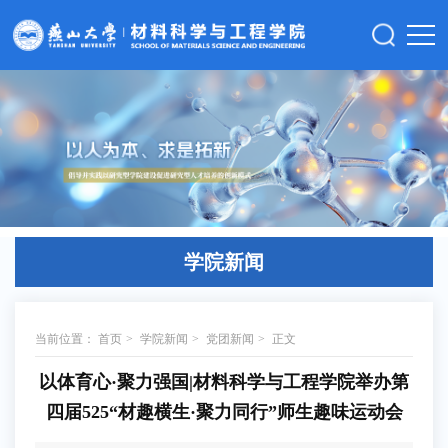
学院新闻
当前位置：
首页
>
学院新闻
>
党团新闻
>
正文
以体育心·聚力强国|材料科学与工程学院举办第
四届525“材趣横生·聚力同行”师生趣味运动会