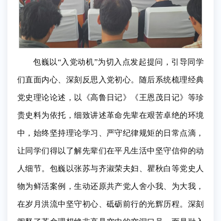
包巍以“入党动机”为切入点发起提问，引导同学
们直面内心、深刻反思入党初心。随后系统梳理经典
党史理论论述，以《高鲁日记》《王恩茂日记》等珍
贵史料为依托，细致讲述革命先辈在艰苦卓绝的环境
中，始终坚持理论学习、严守纪律规矩的日常点滴，
让同学们得以了解先辈们在平凡生活中坚守信仰的动
人细节。包巍以张苏与齐淑荣夫妇、瞿秋白等党史人
物为鲜活案例，生动还原共产党人舍小我、为大我，
在岁月洪流中坚守初心、砥砺前行的光辉历程。深刻