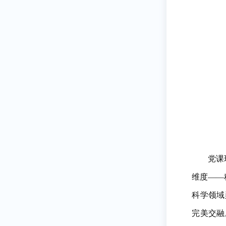
党课
维度——
科学领域
完美交融