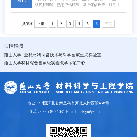
2016
分进行专题讲解。会议由副书记袁云岗主持。各系主任
认识和理解，熟悉评估环节，掌握评估政策。11月11日
及全院本科生参加会议。 王利民院长...
下午，我院在西校区四教101召开“本科教学审核评估专
题动员培训会”。会议特邀请学校审核评估专家徐玉民教
授作“本科教学评估要点与自评报告讲座”。学院领导班子
共36条
上页
1
2
3
4
5
6
下页
成员,全体教师和学生干部代表参加会议，培训会由王丽
萍书记主持。首先，王利民院长在动员会上强调本科教
学审核评估是对学校办学整体实力的一次大排查，事关
学校...
友情链接：
燕山大学
亚稳材料制备技术与科学国家重点实验室
燕山大学材料综合国家级实验教学示范中心
地址：中国河北省秦皇岛市河北大街西段438号
电话：0335-8074631 Email：clxy@ysu.edu.cn