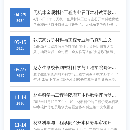
师，以高度的政治责任感和使命感，积极参与本科教育
教学审核评估自评自建工作，确保材料物理专业教育教
学质量稳步提升。 会议由材料物理系主任薛天宇教授
无机非金属材料工程专业召开本科教育教学审核评估自评自建工作说明会
04-29
主持，专业教师出席了会议。会上，薛天宇首先传达了
4月25日下午，无机非金属材料工程专业召开本科教育教
2024
国家和学校关于本科教育教学审核评估的最新指示，强
学审核评估自评自建工作说明会。无机系专任教师参加
调此次审核评估对于提升专业教育质量、推动学科发展
了会议，会议由系主任邱海龙主持。会上，邱海龙强调
的重要意义...
了本科教育教学审核评估的工作要求，全体教师要从思
我院高分子材料与工程专业与马克思主义学院开展课程思政与思政课程“双向融合”集体备课教研活动
想上高度重视审核评估工作，深刻认识审核评估的重要
05-15
意义；要加强学习，学习国家、学校和学院有关审核评
为推动各类课程与思政课同向同行，提升协同育人实
2023
估的相关资料和报告，有针对性的进行自评自建工作部
效，构建全员、全过程、全方位育人的“大思政”格局，我
署；要压实责任，按照学校和学院总体工作安排，严格
院高分子材料与工程专业与马克思主义学院于2023年5月
落实专业和教...
11日下午在材料馆A325会议室进行了课程思政与思政课
赵永生副校长到材料科学与工程学院调研教学工作
程“双向融合”联合备课教研活动。本次活动邀请马克思主
05-27
义学院黄娟、马艳芳、常玉洁教师进行指导，高分子材
赵永生副校长到材料科学与工程学院调研教学工作 2017
2017
料系全体教师参加。 会议现场会议由张振琳老师主持，
年5月26日下午三点赵永生副校长在教务处副处长王晶及
梁永日系主任介绍了高分子材料与工程专业...
各主要科室科长陪同下到材料科学与工程学院调研学院
教学工作。学院王丽萍书记，王利民院长，李伟副院长
材料科学与工程学院召开本科教学评估动员培训大会暨全体本科生第一次专题培训​
及各系室主任参与了调研活动。 （材料科学与）王利民
11-14
院长从我院发展历史、平台建设以及学院十三五专业建
2016年11月10日下午4：00，材料科学与工程学院本科教
2016
设规划等方面整体介绍了学院人才培养工作取得的成果
学审核评估动员培训大会暨全体本科生第一次专题培训
和遇到...
会在东区大学生活动中心召开。院长王利民做动员报
告，教学发展中心屈晓阳主任做重要讲话，李伟副院长
材料科学与工程学院召开本科教学审核评估动员大会暨全体教师、学生干部集中专题培训
对全体本科生学习任务做工作部署并强调注意事项。信
11-14
息学院评估专家吴培良老师对学校自评报告学生发展部
为深入推进本科教学审核评估工作，加强对评估工作的